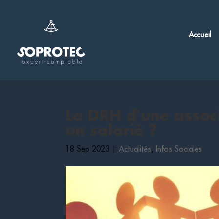
Accueil
La DRH d'une associ
un salarié ?
18 Sep 2023
|
Actualités
,
Infos Sociales