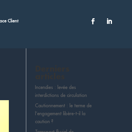
ace Client
Derniers
articles
Incendies : levée des
interdictions de circulation
Cautionnement : le terme de
l’engagement libère-t-il la
caution ?
Transport fluvial de