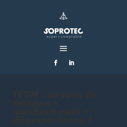
TEOM : un taux de
taxation «
manifestement »
disproportionné ?