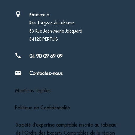

Bâtiment A
Rés. L'Agora du Lubéron
83 Rue Jean-Marie Jacquard
84120 PERTUIS

04 90 09 69 09

Contactez-nous
Mentions Légales
Politique de Confidentialité
Société d’expertise comptable inscrite au tableau
de l’Ordre des Experts-Comptables de la région