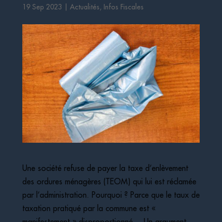
19 Sep 2023
|
Actualités
,
Infos Fiscales
Une société refuse de payer la taxe d’enlèvement
des ordures ménagères (TEOM) qui lui est réclamée
par l’administration. Pourquoi ? Parce que le taux de
taxation pratiqué par la commune est «
manifestement » disproportionné… Un argument