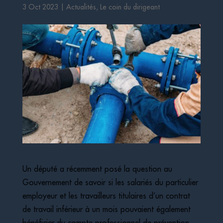
3 Oct 2023
|
Actualités
,
Le coin du dirigeant
Un député a récemment posé la question au
Gouvernement de savoir si les salariés du particulier
employeur et les travailleurs titulaires d’un contrat
de travail inférieur à un mois pouvaient également
bénéficier du compte professionnel de prévention