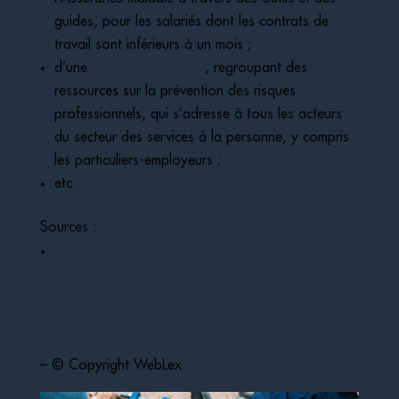
guides, pour les salariés dont les contrats de
travail sont inférieurs à un mois ;
d’une
plateforme digitale
, regroupant des
ressources sur la prévention des risques
professionnels, qui s’adresse à tous les acteurs
du secteur des services à la personne, y compris
les particuliers-employeurs ;
etc.
Sources :
Réponse ministérielle Batut du 19 septembre
2023, Assemblée Nationale, n° 593 : « Compte
pénibilité des contrats courts »
Le compte professionnel de prévention : pour tous ?
– © Copyright WebLex