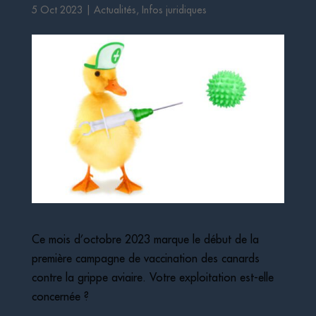
5 Oct 2023
|
Actualités
,
Infos juridiques
Ce mois d’octobre 2023 marque le début de la
première campagne de vaccination des canards
contre la grippe aviaire. Votre exploitation est-elle
concernée ?