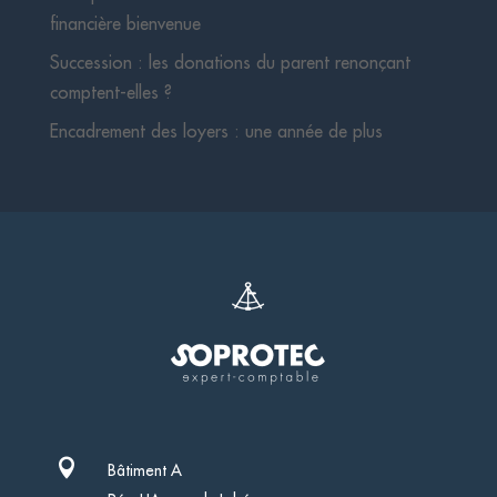
financière bienvenue
Succession : les donations du parent renonçant
comptent-elles ?
Encadrement des loyers : une année de plus

Bâtiment A