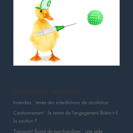
Derniers articles
Incendies : levée des interdictions de circulation
Cautionnement : le terme de l’engagement libère-t-il
la caution ?
Transport fluvial de marchandises : une aide