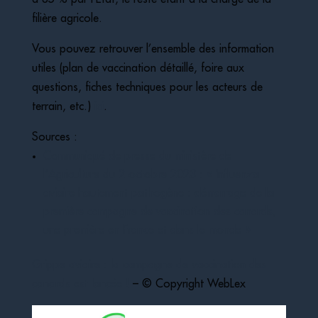
filière agricole.
Vous pouvez retrouver l’ensemble des information
utiles (plan de vaccination détaillé, foire aux
questions, fiches techniques pour les acteurs de
terrain, etc.)
ici
.
Sources :
Communiqué de presse du ministère de
l’Agriculture du 2 octobre 2023 : « Influenza
aviaire hautement pathogène : démarrage de la
première campagne de vaccination des canards,
une première en France et dans le monde »
Grippe aviaire : la campagne de vaccination des
canards est lancée !
– © Copyright WebLex