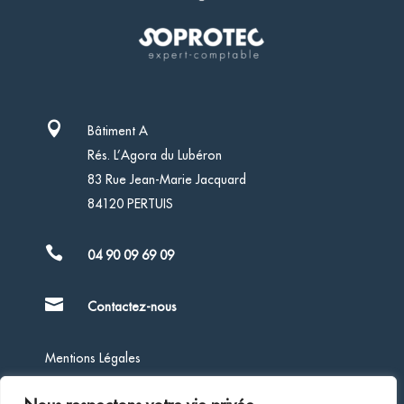

Bâtiment A
Rés. L’Agora du Lubéron
83 Rue Jean-Marie Jacquard
84120 PERTUIS

04 90 09 69 09

Contactez-nous
Mentions Légales