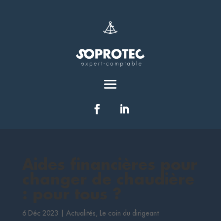
Aides financières pour
changer de chaudière
: pour tous ?
6 Déc 2023
|
Actualités
,
Le coin du dirigeant