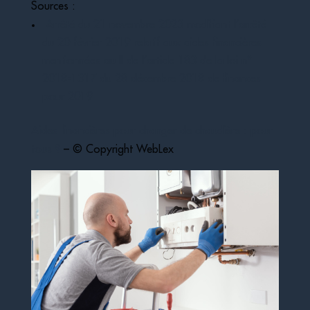
Sources :
Arrêté du 21 novembre 2023 modifiant l’arrêté
du 20 février 2019 relatif aux aides financières
mentionnées au II de l’article 183 de la loi n°
2018-1317 du 28 décembre 2018 de finances
pour 2019
Aides financières pour changer de chaudière : pour
tous ?
– © Copyright WebLex