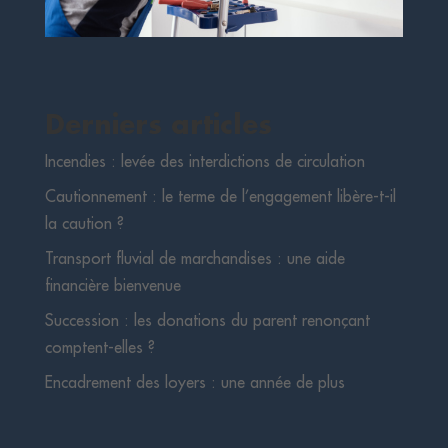
Derniers articles
Incendies : levée des interdictions de circulation
Cautionnement : le terme de l’engagement libère-t-il
la caution ?
Transport fluvial de marchandises : une aide
financière bienvenue
Succession : les donations du parent renonçant
comptent-elles ?
Encadrement des loyers : une année de plus