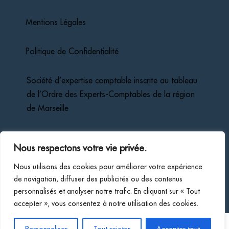
Mentions Légales
Politique de Confidentialité
Société d’expertise comptable inscrite au tableau
de l’Ordre des Experts-Comptables de la région
de Marseille
Membre inscrit sur la liste des Commissaires aux
Nous respectons votre vie privée.
Comptes du ressort de la Cour d’Appel d’Aix-En-
Provence
Nous utilisons des cookies pour améliorer votre expérience
de navigation, diffuser des publicités ou des contenus
personnalisés et analyser notre trafic. En cliquant sur « Tout
accepter », vous consentez à notre utilisation des cookies.
Soprotec © 2026