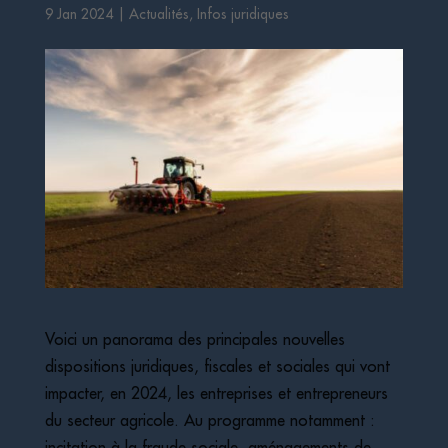
9 Jan 2024
|
Actualités
,
Infos juridiques
Voici un panorama des principales nouvelles
dispositions juridiques, fiscales et sociales qui vont
impacter, en 2024, les entreprises et entrepreneurs
du secteur agricole. Au programme notamment :
incitation à la fraude sociale, aménagements de