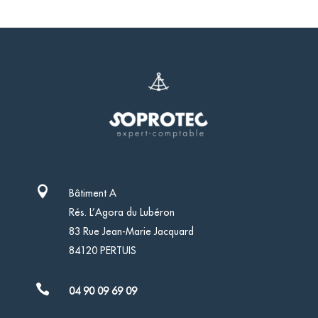

Bâtiment A
Rés. L’Agora du Lubéron
83 Rue Jean-Marie Jacquard
84120 PERTUIS

04 90 09 69 09