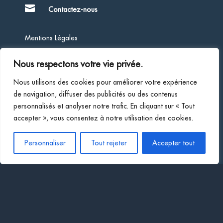

Contactez-nous
Mentions Légales
Nous respectons votre vie privée.
Politique de Confidentialité
Nous utilisons des cookies pour améliorer votre expérience
de navigation, diffuser des publicités ou des contenus
Société d’expertise comptable inscrite au tableau de
personnalisés et analyser notre trafic. En cliquant sur « Tout
l’Ordre des Experts-Comptables de la région de Marseille
accepter », vous consentez à notre utilisation des cookies.
Membre inscrit sur la liste des Commissaires aux Comptes
Personnaliser
Tout rejeter
Accepter tout
du ressort de la Cour d’Appel d’Aix-En-Provence
Soprotec © 2026