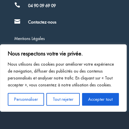

04 90 09 69 09

Contactez-nous
Mentions Légales
Nous respectons votre vie privée.
Politique de Confidentialité
Nous utilisons des cookies pour améliorer votre expérience
de navigation, diffuser des publicités ou des contenus
Société d’expertise comptable inscrite au tableau de
personnalisés et analyser notre trafic. En cliquant sur « Tout
l’Ordre des Experts-Comptables de la région de Marseille
accepter », vous consentez à notre utilisation des cookies.
Membre inscrit sur la liste des Commissaires aux Comptes
Personnaliser
Tout rejeter
Accepter tout
du ressort de la Cour d’Appel d’Aix-En-Provence