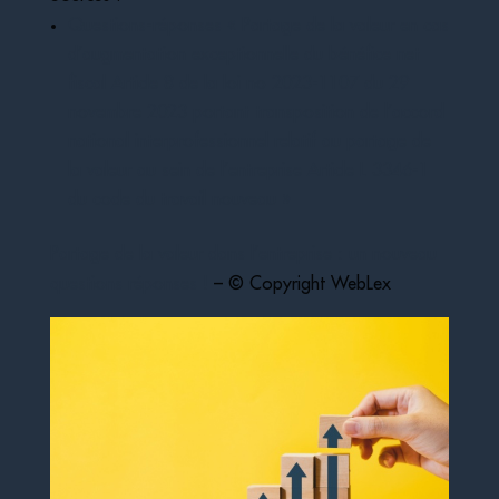
Questions-réponses « Partage de la valeur en cas
d’augmentation exceptionnelle du bénéfice net
fiscal Article 8 de la loi no 2023-1107 du 29
novembre 2023 portant transposition de l’accord
national interprofessionnel relatif au partage de
la valeur au sein de l’entreprise Article L 3346-1
du code du travail nouveau »
Partage de la valeur dans l’entreprise : un nouveau
questions réponses !
– © Copyright WebLex