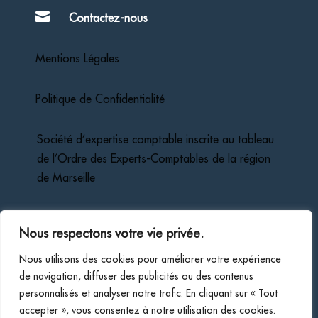

Contactez-nous
Mentions Légales
Politique de Confidentialité
Société d’expertise comptable inscrite au tableau
de l’Ordre des Experts-Comptables de la région
de Marseille
Membre inscrit sur la liste des Commissaires aux
Nous respectons votre vie privée.
Comptes du ressort de la Cour d’Appel d’Aix-En-
Provence
Nous utilisons des cookies pour améliorer votre expérience
de navigation, diffuser des publicités ou des contenus
personnalisés et analyser notre trafic. En cliquant sur « Tout
accepter », vous consentez à notre utilisation des cookies.