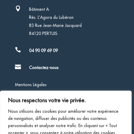

Bâtiment A
Rés. L’Agora du Lubéron
83 Rue Jean-Marie Jacquard
84120 PERTUIS

04 90 09 69 09

Contactez-nous
Mentions Légales
Nous respectons votre vie privée.
Politique de Confidentialité
Nous utilisons des cookies pour améliorer votre expérience
de navigation, diffuser des publicités ou des contenus
Société d’expertise comptable inscrite au tableau de
personnalisés et analyser notre trafic. En cliquant sur « Tout
l’Ordre des Experts-Comptables de la région de Marseille
accepter », vous consentez à notre utilisation des cookies.