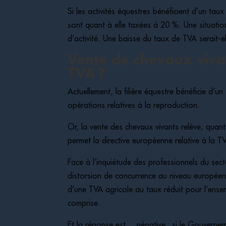
Si les activités équestres bénéficient d’un ta
sont quant à elle taxées à 20 %. Une situatio
d’activité. Une baisse du taux de TVA serait
Vente de chevaux viva
TVA ?
Actuellement, la filière équestre bénéficie d’u
opérations relatives à la reproduction.
Or, la vente des chevaux vivants relève, quan
permet la directive européenne relative à la T
Face à l’inquiétude des professionnels du sect
distorsion de concurrence au niveau européen,
d’une TVA agricole au taux réduit pour l’ensem
comprise.
Et la réponse est… négative : si le Gouvernemen