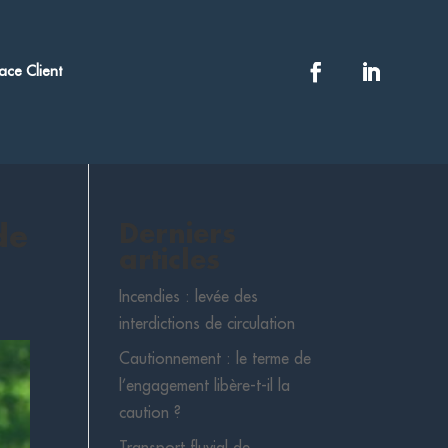
ace Client
de
Derniers
articles
Incendies : levée des
interdictions de circulation
Cautionnement : le terme de
l’engagement libère-t-il la
caution ?
Transport fluvial de