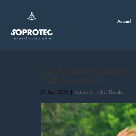
Accueil
Vente de chevaux vi
TVA en vue ?
21 Mar 2025
|
Actualités
,
Infos Fiscales