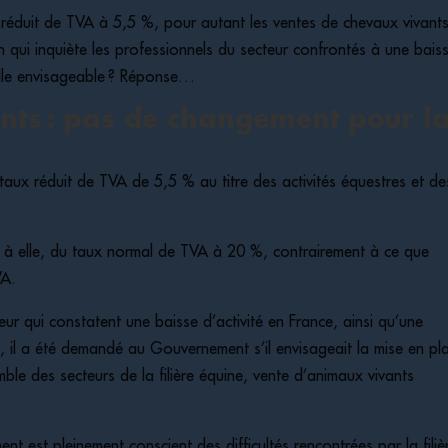
ux réduit de TVA à 5,5 %, pour autant les ventes de chevaux vivant
n qui inquiète les professionnels du secteur confrontés à une bais
-elle envisageable ? Réponse…
nts : pas de changement pour l
n taux réduit de TVA de 5,5 % au titre des activités équestres et de
t à elle, du taux normal de TVA à 20 %, contrairement à ce que
VA.
eur qui constatent une baisse d’activité en France, ainsi qu’une
 il a été demandé au Gouvernement s’il envisageait la mise en pl
ble des secteurs de la filière équine, vente d’animaux vivants
t est pleinement conscient des difficultés rencontrées par la filiè