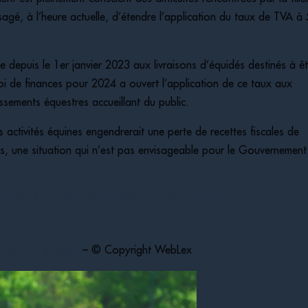
isagé, à l’heure actuelle, d’étendre l’application du taux de TVA à
ue depuis le 1er janvier 2023 aux livraisons d’équidés destinés à ê
 loi de finances pour 2024 a ouvert l’application de ce taux aux
issements équestres accueillant du public.
 activités équines engendrerait une perte de recettes fiscales de
ros, une situation qui n’est pas envisageable pour le Gouvernement
tionale, du 10 décembre 2024, no 1042 : « Application du taux réd
x de TVA en vue ?
– © Copyright WebLex