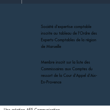
Société d’expertise comptable
inscrite au tableau de l’Ordre des
Experts-Comptables de la région
de Marseille
Membre inscrit sur la liste des
Commissaires aux Comptes du
ressort de la Cour d’Appel d’Aix-
En-Provence
Une création AES Communication