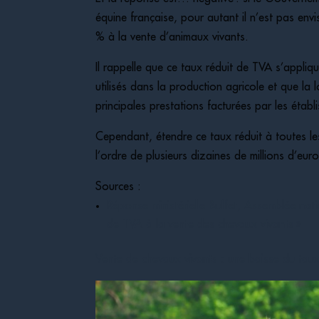
équine française, pour autant il n’est pas env
% à la vente d’animaux vivants.
Il rappelle que ce taux réduit de TVA s’appliq
utilisés dans la production agricole et que la
principales prestations facturées par les établ
Cependant, étendre ce taux réduit à toutes les
l’ordre de plusieurs dizaines de millions d’eu
Sources :
Réponse ministérielle Buffet, Assemblée na
de TVA à la vente des chevaux vivants »
Vente de chevaux vivants : une baisse du tau