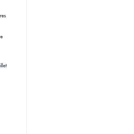
res
te
llet