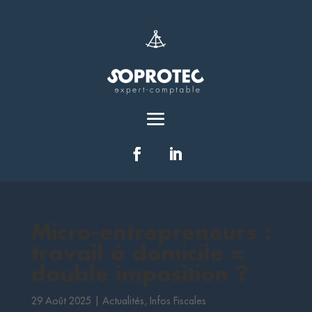
Micro-entrepreneurs :
travail à domicile =
double imposition ?
29 Août 2025
|
Actualités
,
Infos Fiscales