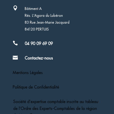

Bâtiment A
Rés. L'Agora du Lubéron
83 Rue Jean-Marie Jacquard
84120 PERTUIS

04 90 09 69 09

Contactez-nous
Mentions Légales
Politique de Confidentialité
Société d’expertise comptable inscrite au tableau
de l’Ordre des Experts-Comptables de la région