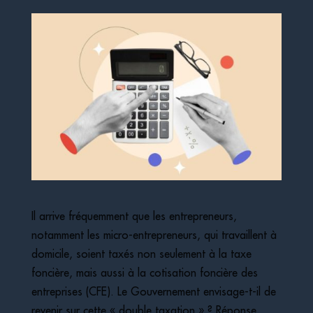
Il arrive fréquemment que les entrepreneurs,
notamment les micro-entrepreneurs, qui travaillent à
domicile, soient taxés non seulement à la taxe
foncière, mais aussi à la cotisation foncière des
entreprises (CFE). Le Gouvernement envisage-t-il de
revenir sur cette « double taxation » ? Réponse…