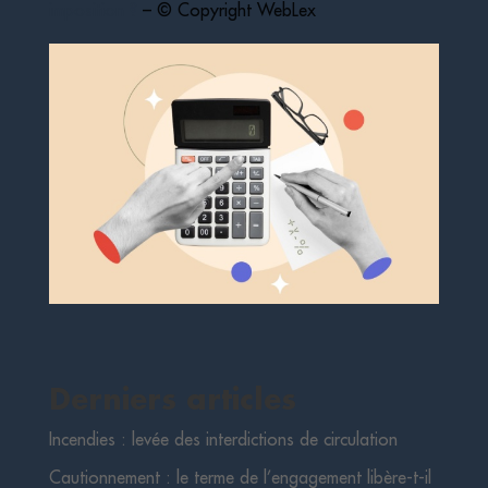
imposition ?
– © Copyright WebLex
Derniers articles
Incendies : levée des interdictions de circulation
Cautionnement : le terme de l’engagement libère-t-il